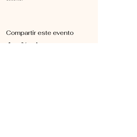
Compartir este evento
SEMINARIO BAUTISTA
LOGOS
EST.2021
No dude en contactarnos, estamos para
orientarle. Tenga la confianza de
comunicarse por alguno de los siguientes