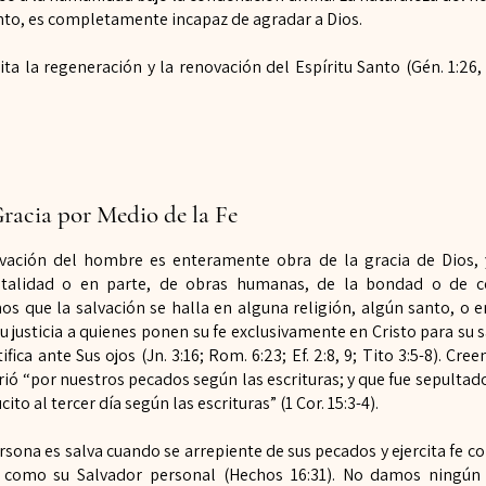
anto, es completamente incapaz de agradar a Dios.
ita la regeneración y la renovación del Espíritu Santo (Gén. 1:26, 2
racia por Medio de la Fe
vación del hombre es enteramente obra de la gracia de Dios, 
otalidad o en parte, de obras humanas, de la bondad o de 
mos que la
salvación se halla en alguna religión, algún santo, o e
u justicia a quienes
ponen su fe exclusivamente en Cristo para su s
tifica ante Sus ojos (Jn.
3:16; Rom. 6:23; Ef. 2:8, 9; Tito 3:5-8). Cr
rió “por nuestros pecados
según las escrituras; y que fue sepultad
ucito al tercer día según las
escrituras” (1 Cor. 15:3-4).
sona es salva cuando se arrepiente de sus pecados y
ejercita fe c
o como su Salvador personal (Hechos 16:31). No damos
ningún 