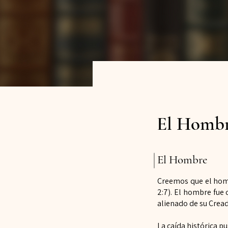
El Hombr
El Hombre
Creemos que el homb
2:7).
El hombre fue c
alienado de
su Cread
La caída histórica p