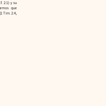
Ef.
2:1) y su
reemos que
1 Tim. 2:4,