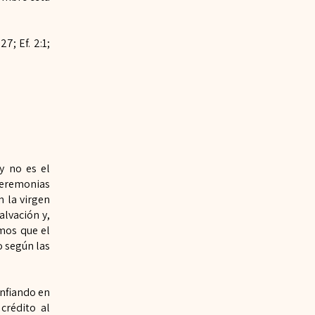
7; Ef. 2:1;
y no es el
ceremonias
n la virgen
alvación y,
eemos que el
o según las
onfiando en
crédito al