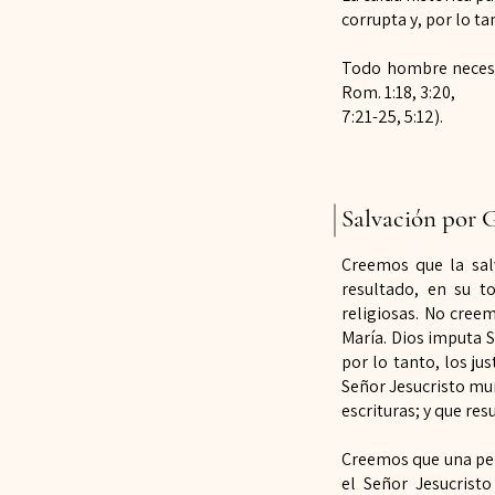
corrupta y, por lo t
Todo hombre
neces
Rom. 1:18, 3:20,
7:21-25, 5:12).
Salvación por G
Creemos que la sal
resultado, en
su t
religiosas. No cree
María. Dios imputa S
por lo tanto, los jus
Señor Jesucristo mu
escrituras; y que res
Creemos que una per
el Señor Jesucrist